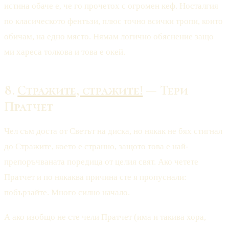
истина обаче е, че го прочетох с огромен кеф. Носталгия
по класическото фентъзи, плюс точно всички тропи, които
обичам, на едно място. Нямам логично обяснение защо
ми хареса толкова и това е окей.
8.
Стражите, стражите!
— Тери
Пратчет
Чел съм доста от Светът на диска, но някак не бях стигнал
до Стражите, което е странно, защото това е най-
препоръчваната поредица от целия свят. Ако четете
Пратчет и по някаква причина сте я пропуснали:
побързайте. Много силно начало.
А ако изобщо не сте чели Пратчет (има и такива хора,