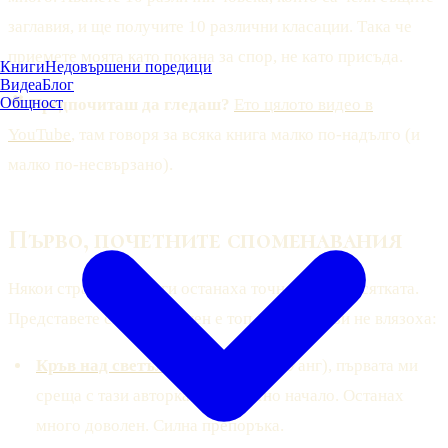
заглавия, и ще получите 10 различни класации. Така че
приемете моята като покана за спор, не като присъда.
Книги
Недовършени поредици
Видеа
Блог
Общност
🎥
Предпочиташ да гледаш?
Ето цялото видео в
YouTube
, там говоря за всяка книга малко по-надълго (и
малко по-несвързано).
Първо, почетните споменавания
Някои страхотни книги останаха точно извън десятката.
Представете си колко силен е топ 10, щом тези не влязоха:
Кръв над светъл пристан
(М. Л. Уанг), първата ми
среща с тази авторка и страхотно начало. Останах
много доволен. Силна препоръка.