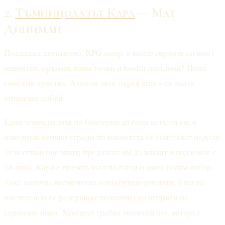
2.
Тъмницолазът Карл
— Мат
Диниман
Подходих скептично. RPG жанр, в който героите си имат
инвентар, оръжия, мана точки и health поушъни? Имах
смесени чувства. А после тази първа книга се оказа
уникално добра.
Един човек излиза по боксерки да гони котката си, и
изведнъж всички сгради по планетата се сплескват надолу.
Тези отвън оцеляват; предлагат им да влязат в подземие с
18 нива. Карл е премръзнал по гащи и няма голям избор.
Така започва космическо извънземно риалити, в което
постепенно се разгръщат политически интриги на
сериозно ниво. Хуморът грабва моментално, авторът