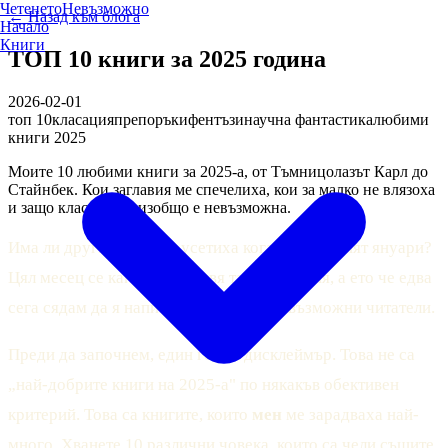
Четенето
Невъзможно
← Назад към блога
Начало
Книги
ТОП 10 книги за 2025 година
2026-02-01
топ 10
класация
препоръки
фентъзи
научна фантастика
любими
книги 2025
Моите 10 любими книги за 2025-а, от Тъмницолазът Карл до
Стайнбек. Кои заглавия ме спечелиха, кои за малко не влязоха
и защо класацията изобщо е невъзможна.
Има ли други, които не усетиха кога мина целият януари?
Цял месец се каня да направя тази класация, а ето че едва
сега сядам да я напиша. Здравейте, невъзможни читатели.
Преди да започнем, един голям дисклеймър. Това не са
„най-добрите книги на 2025-а" по някакъв обективен
критерий. Това са книгите, които
мен
ме зарадваха най-
много. Хванете 10 различни човека, които са чели същите