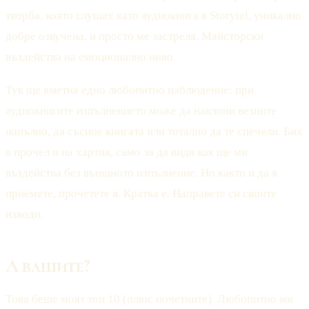
творба, която слушах като аудиокнига в Storytel, уникално
добре озвучена, и просто ме застреля. Майсторски
въздейства на емоционално ниво.
Тук ще вметна едно любопитно наблюдение: при
аудиокнигите изпълнението може да наклони везните
напълно, да съсипе книгата или тотално да те спечели. Бих
я прочел и на хартия, само за да видя как ще ми
въздейства без външното изпълнение. Но както и да я
приемете, прочетете я. Кратка е. Направете си своите
изводи.
А вашите?
Това беше моят топ 10 (плюс почетните). Любопитно ми