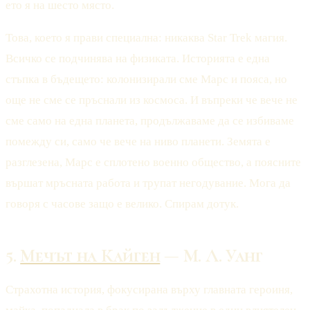
ето я на шесто място.
Това, което я прави специална: никаква Star Trek магия.
Всичко се подчинява на физиката. Историята е една
стъпка в бъдещето: колонизирали сме Марс и пояса, но
още не сме се пръснали из космоса. И въпреки че вече не
сме само на една планета, продължаваме да се избиваме
помежду си, само че вече на ниво планети. Земята е
разглезена, Марс е сплотено военно общество, а поясните
вършат мръсната работа и трупат негодувание. Мога да
говоря с часове защо е велико. Спирам дотук.
5.
Мечът на Кайген
— М. Л. Уанг
Страхотна история, фокусирана върху главната героиня,