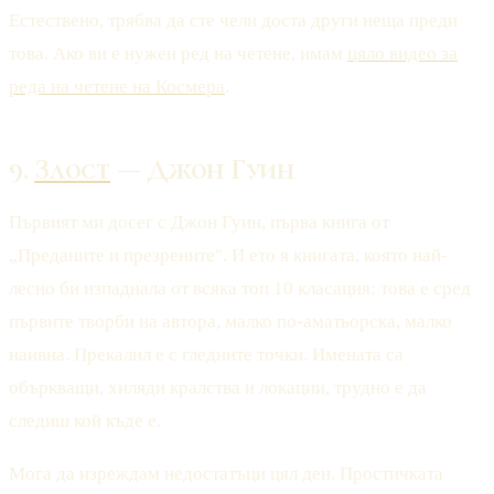
Естествено, трябва да сте чели доста други неща преди
това. Ако ви е нужен ред на четене, имам
цяло видео за
реда на четене на Космера
.
9.
Злост
— Джон Гуин
Първият ми досег с Джон Гуин, първа книга от
„Преданите и презрените". И ето я книгата, която най-
лесно би изпаднала от всяка топ 10 класация: това е сред
първите творби на автора, малко по-аматьорска, малко
наивна. Прекалил е с гледните точки. Имената са
объркващи, хиляди кралства и локации, трудно е да
следиш кой къде е.
Мога да изреждам недостатъци цял ден. Простичката