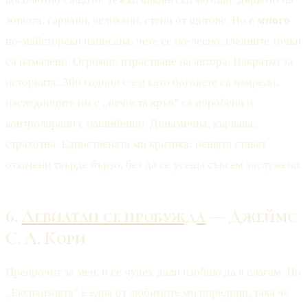
живота, гарвани, великани, стени от щитове. Но е
много
по-майсторски написана, чете се по-лесно, гледните точки
са намалени. Огромно израстване на автора. Накратко за
историята: 300 години след като боговете са измрели,
наследниците им с „нечиста кръв" са поробени и
контролирани с нашийници. Динамична, кървава,
страхотна. Единствената ми критика: нещата стават
откачени твърде бързо, без да се усеща съвсем заслужено.
6.
Левиатан се пробужда
— Джеймс
С. А. Кори
Препрочит за мен, и се чудех дали изобщо да я слагам. Но
„Експанзията" е една от любимите ми поредици, така че