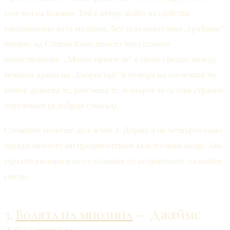
съм чел на Бакман. Той е автор, който въздейства
емоционално като малцина, без задължителния „грабващ"
премис на Стивън Кинг, просто чрез самото
повествование. „Моите приятели" е нещо средно между
тежката драма на „Бьорнстад" и хумора на по-леките му
книги: докосва те, разсмива те, и накрая те оставя странно
опустошен (в добрия смисъл).
Спокойно можеше да е в топ 3. Държа я на четвърто само
заради личното ми предпочитание към по-леки неща. Ако
търсите емоции и не се плашите от неприятните, скачайте
смело.
3.
Волята на мнозина
— Джеймс