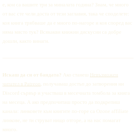
е, кои са вашите три за миналата година? Знам, че много
от вас сте чели доста от тези заглавия, така че споделете:
коя книга трябваше да е много по-нагоре и коя според вас
няма място тук? Всякакви книжни дискусии са добре
дошли, както винаги.
Искаш да си от бандата?
Ако станеш
Невъзможен
читател в Patreon
, получаваш достъп до затворения ни
Discord сървър и участваш в месечната томбола за книга
на месеца. А ако предпочиташ просто да подкрепиш
канала: линковете към книгите по-горе са Ozone affiliate
линкове, не ти струват нищо отгоре, а на нас помагат
много.