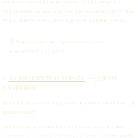
очевидно знае точно какво прави. Снощи довърших
втората книга на един дъх. Има и котка, важен герой, така
че ако мразите котки, може и да не ви допадне толкова.
📚
Чети заедно с нас
: присъедини се към
невъзможната общност.
1.
За мишките и хората
— Джон
Стайнбек
На първо място стои нещо, което вероятно никога няма да
предположите.
Миналата година открих Стайнбек и изчетох няколко
негови неща. „За мишките и хората" беше първото, кратка