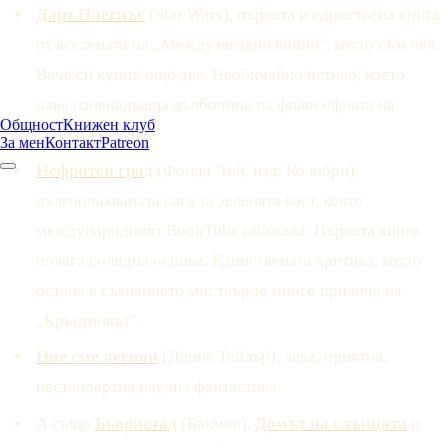
Дарт Плегиъс
(Star Wars), първата и единствена книга
от вселената на „Междузвездни войни", която съм чел.
Вече си купих още две. Необичайно четиво, което
дава изненадваща дълбочина на философията на
Общност
Книжен клуб
тъмната страна.
За мен
Контакт
Patreon
Нефритен град
(Фонда Лий, изд. Колибри),
дългоочакваната сага за зелената кост, която
международният BookTube обожава. Първата книга
полага солидна основа. Единствената критика, която
остана в съзнанието ми: твърде много прилича на
„Кръстникът".
Ние сме легион
(Денис Тейлър), лека, приятна,
нестандартна научна фантастика.
А също
Бьорнстад
(Бакман),
Домът на слънцата
и