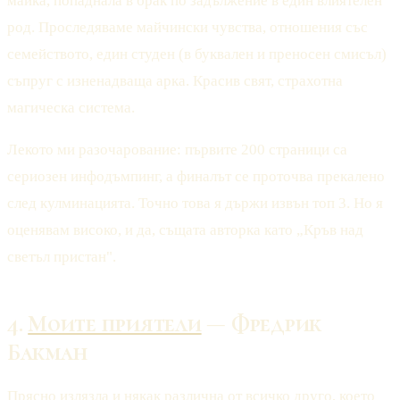
майка, попаднала в брак по задължение в един влиятелен
род. Проследяваме майчински чувства, отношения със
семейството, един студен (в буквален и преносен смисъл)
съпруг с изненадваща арка. Красив свят, страхотна
магическа система.
Лекото ми разочарование: първите 200 страници са
сериозен инфодъмпинг, а финалът се проточва прекалено
след кулминацията. Точно това я държи извън топ 3. Но я
оценявам високо, и да, същата авторка като „Кръв над
светъл пристан".
4.
Моите приятели
— Фредрик
Бакман
Прясно излязла и някак различна от всичко друго, което