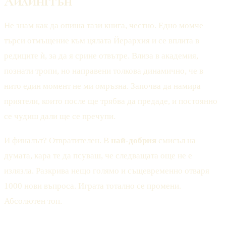
Айлингтън
Не знам как да опиша тази книга, честно. Едно момче
търси отмъщение към цялата Йерархия и се вплита в
редиците ѝ, за да я срине отвътре. Влиза в академия,
познати тропи, но направени толкова динамично, че в
нито един момент не ми омръзна. Започва да намира
приятели, които после ще трябва да предаде, и постоянно
се чудиш дали ще се пречупи.
И финалът? Отвратителен. В
най-добрия
смисъл на
думата, кара те да псуваш, че следващата още не е
излязла. Разкрива нещо голямо и същевременно отваря
1000 нови въпроса. Играта тотално се промени.
Абсолютен топ.