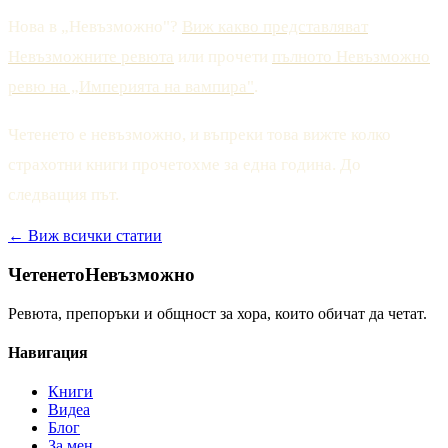
Нова в „Невъзможно"?
Виж какво представляват
Невъзможните ревюта
или прочети
пълното Невъзможно
ревю на „Империята на вампира"
.
Четенето е невъзможно, и въпреки това вижте колко
страхотни книги прочетохме за една година. До
следващия път.
← Виж всички статии
Четенето
Невъзможно
Ревюта, препоръки и общност за хора, които обичат да четат.
Навигация
Книги
Видеа
Блог
За мен