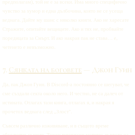
предполагам), той не е за всеки. Има много специфично
чувство за хумор и една дълбочина, която не се усеща
веднага. Дайте му шанс с няколко книги. Ако не харесате
Стражите, опитайте вещиците. Ако и тях не, пробвайте
поредицата за Смърт. И ако накрая пак не става… е,
четенето е невъзможно.
7.
Сянката на боговете
— Джон Гуин
Да, пак Джон Гуин. В Discord-а постоянно се шегуват, че
сме създали секта около него. И честно, не са далеч от
истината. Отлагах тази книга, отлагах я, и накрая я
прочетох веднага след „Злост".
Съвсем различно изживяване, и в същото време
абсолютно същото. Тежки викингски мотиви: дървото на