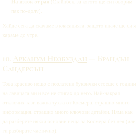
На изток от рая
(Стайнбек, за когото ще си говорим
пак по-долу).
Хайде сега да скачаме в класацията, защото иначе ще си я
караме до утре.
10.
Арканум Необуздан
— Брандън
Сандерсън
Това красиво нещо с позлатени буквички стоеше с години
на лавицата ми и все не стигах до него. Най-накрая
отключих тази важна тухла от Космера, страшно много
информация, страшно много ключови детайли. Няма как
да разберете някои основни неща за Космера без нея (или
ги разбирате частично).