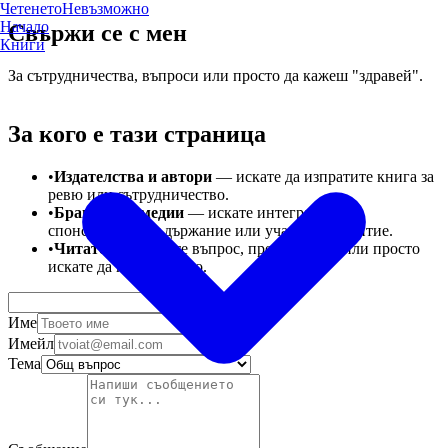
Четенето
Невъзможно
Начало
Свържи се с мен
Книги
За сътрудничества, въпроси или просто да кажеш "здравей".
За кого е тази страница
•
Издателства и автори
— искате да изпратите книга за
ревю или сътрудничество.
•
Брандове и медии
— искате интеграция,
спонсорирано съдържание или участие в събитие.
•
Читатели
— имате въпрос, предложение или просто
искате да кажете нещо.
Име
Имейл
Тема