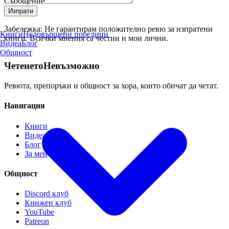
Съобщение
Изпрати
Забележка: Не гарантирам положително ревю за изпратени
Книги
Недовършени поредици
книги. Всички мнения са честни и мои лични.
Видеа
Блог
Общност
Четенето
Невъзможно
Ревюта, препоръки и общност за хора, които обичат да четат.
Навигация
Книги
Видеа
Блог
За мен
Общност
Discord клуб
Книжен клуб
YouTube
Patreon