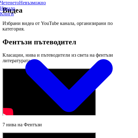
Четенето
Невъзможно
Начало
Видеа
Книги
Избрани видеа от YouTube канала, организирани по
категория.
Фентъзи пътеводител
Класации, нива и пътеводители из света на фентъзи
литературата.
7 нива на Фентъзи