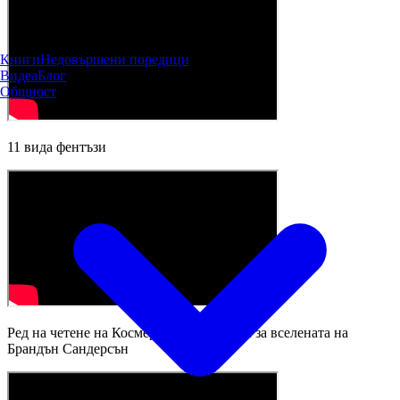
Книги
Недовършени поредици
Видеа
Блог
Общност
11 вида фентъзи
Ред на четене на Космера | Пътеводител за вселената на
Брандън Сандерсън