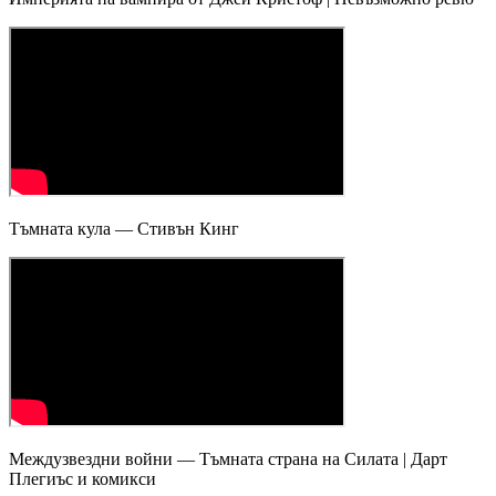
Тъмната кула — Стивън Кинг
Междузвездни войни — Тъмната страна на Силата | Дарт
Плегиъс и комикси