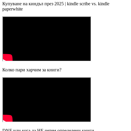
Купуване на киндъл през 2025 | kindle scribe vs. kindle
paperwhite
Колко пари харчим за книги?
DNF или кога да НЕ четем определени книги