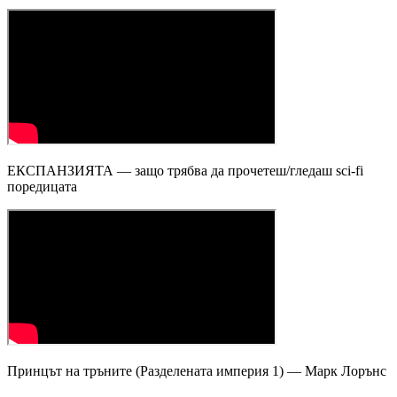
ЕКСПАНЗИЯТА — защо трябва да прочетеш/гледаш sci-fi
поредицата
Принцът на тръните (Разделената империя 1) — Марк Лорънс