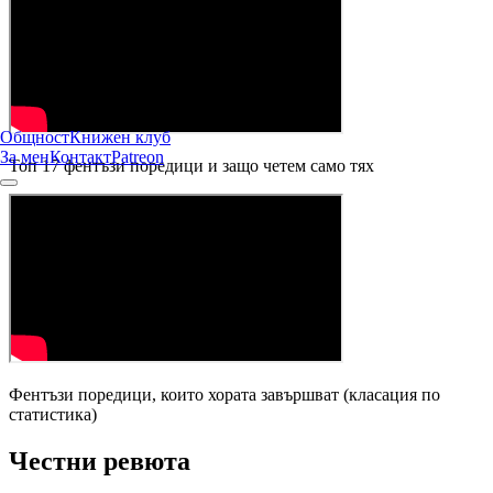
Общност
Книжен клуб
За мен
Контакт
Patreon
Топ 17 фентъзи поредици и защо четем само тях
Фентъзи поредици, които хората завършват (класация по
статистика)
Честни ревюта