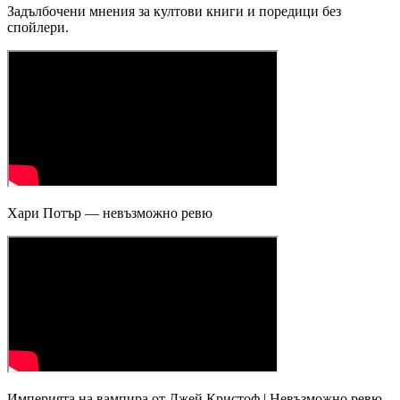
Задълбочени мнения за култови книги и поредици без
спойлери.
Хари Потър — невъзможно ревю
Империята на вампира от Джей Кристоф | Невъзможно ревю