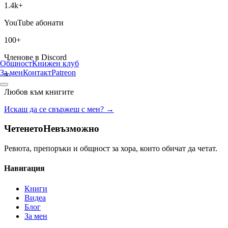
1.4k+
YouTube абонати
100+
Членове в Discord
Общност
Книжен клуб
За мен
Контакт
Patreon
∞
Любов към книгите
Искаш да се свържеш с мен? →
Четенето
Невъзможно
Ревюта, препоръки и общност за хора, които обичат да четат.
Навигация
Книги
Видеа
Блог
За мен