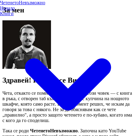
Четенето
Невъзможно
Начало
За мен
Книги
Здравей! Казвам се Виктор.
Чета, откакто се помня. Винаги съм бил този човек — с книга
в ръка, с отворен таб към следващата, с купчина на нощното
шкафче, която само расте. В един момент реших, че искам да
говоря за това с някого. Не за да обяснявам как се чете
„правилно", а просто защото четенето е по-хубаво, когато има
с кого да го споделиш.
Така се роди
ЧетенетоНевъзможно
. Започна като YouTube