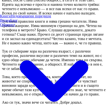
канал, после стана Discord общност, а сега е и този сайт.
Идеята зад всичко е проста и наивна точно колкото трябва:
четенето е невъзможно — и все пак всеки от нас го прави.
Всеки по свой начин. И всеки начин е напълно валиден.
Книги
Недовършени поредици
Видеа
Блог
Тук няма правилни книги и няма грешни читатели. Няма
Общност
срамни жанрове. Няма минимум страници на ден. Четеш на
телефона в метрото? Браво. Слушаш аудиокниги, докато
готвиш? Също важи. Прочел си десет страници преди лягане
и си заспал на единадесетата? Честно казано, това е мечтата.
Не е важно какво четеш, нито как — важно е, че го правиш.
Тук се събираме хора на различна възраст, с различни
професии, различни вкусове и различен темп на живот, но с
едно общо нещо: обичаме да четем. Именно това ни свързва.
Четенето не е състезание, а общност. И най-хубавото в нея е,
че се забавляваме заедно.
Това, което правя, е за хората, които искат да четат, но
животът не спира да им пречи. За тези, които се чувстват
виновни заради купчината непрочетени книги и в същото
време обичат тази купчина. За всеки, който знае, че четенето е
невъзможно, но е открил собствения си начин да го прави.
Ако си тук, значи вече си читател. Добре дошъл.