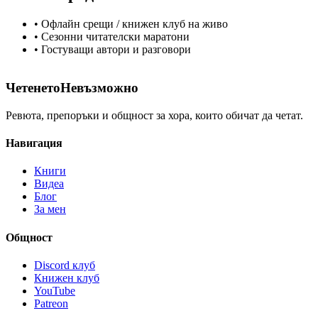
• Офлайн срещи / книжен клуб на живо
• Сезонни читателски маратони
• Гостуващи автори и разговори
Четенето
Невъзможно
Ревюта, препоръки и общност за хора, които обичат да четат.
Навигация
Книги
Видеа
Блог
За мен
Общност
Discord клуб
Книжен клуб
YouTube
Patreon