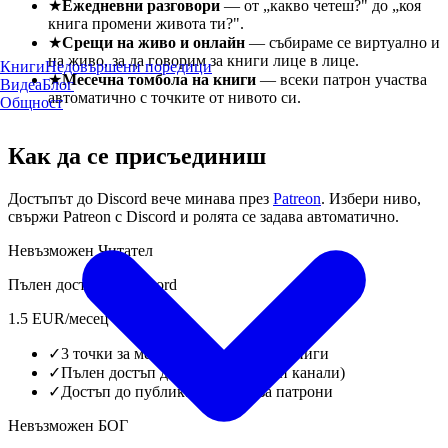
★
Ежедневни разговори
— от „какво четеш?" до „коя
книга промени живота ти?".
★
Срещи на живо и онлайн
— събираме се виртуално и
на живо, за да говорим за книги лице в лице.
Книги
Недовършени поредици
★
Месечна томбола на книги
— всеки патрон участва
Видеа
Блог
автоматично с точките от нивото си.
Общност
Как да се присъединиш
Достъпът до Discord вече минава през
Patreon
. Избери ниво,
свържи Patreon с Discord и ролята се задава автоматично.
Невъзможен Читател
Пълен достъп до Discord
1.5
EUR
/месец
✓
3 точки за месечната томбола на книги
✓
Пълен достъп до Discord (всички канали)
✓
Достъп до публикации само за патрони
Невъзможен БОГ