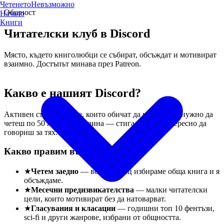
Четенето
Невъзможно
Общност
Начало
Книги
Читателски клуб в Discord
Място, където книголюбци се събират, обсъждат и мотивират
взаимно. Достъпът минава през Patreon.
Какво е нашият Discord?
Активен сървър с хора, които обичат да четат. Не е нужно да
четеш по 50 книги на година — стига да ти е интересно да
говориш за тях.
Какво правим вътре
★
Четем заедно
— всеки месец избираме обща книга и я
обсъждаме.
★
Месечни предизвикателства
— малки читателски
цели, които мотивират без да натоварват.
★
Гласувания и класации
— годишни топ 10 фентъзи,
sci-fi и други жанрове, избрани от общността.