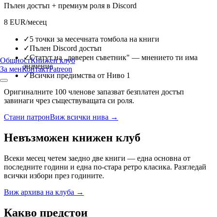
Пълен достъп + премиум роля в Discord
8
EUR
/месец
✓
5 точки за месечната томбола на книги
✓
Пълен Discord достъп
✓
Статут на „доверен съветник" — мнението ти има
Общност
Книжен клуб
значение
За мен
Контакт
Patreon
✓
Всички предимства от Ниво 1
Оригиналните 100 членове запазват безплатен достъп
завинаги чрез съществуващата си роля.
Стани патрон
Виж всички нива →
Невъзможен книжен клуб
Всеки месец четем заедно две книги — една основна от
последните години и една по-стара ретро класика. Разгледай
всички избори през годините.
Виж архива на клуба →
Какво предстои