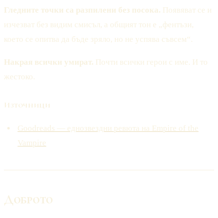
Гледните точки са разпилени без посока.
Появяват се и
изчезват без видим смисъл, а общият тон е „фентъзи,
което се опитва да бъде зряло, но не успява съвсем“.
Накрая всички умират.
Почти всички герои с име. И то
жестоко.
Източници
Goodreads — еднозвездни ревюта на Empire of the
Vampire
Доброто