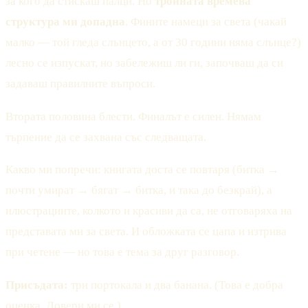
за кого да стискаш палци. Но
тройната времева
структура ми допадна
. Фините намеци за света (чакай
малко — той гледа слънцето, а от 30 години няма слънце?)
лесно се изпускат, но забележиш ли ги, започваш да си
задаваш правилните въпроси.
Втората половина блести. Финалът е силен. Нямам
търпение да се захвана със следващата.
Какво ми попречи: книгата доста се повтаря (битка →
почти умират → бягат → битка, и така до безкрай), а
илюстрациите, колкото и красиви да са, не отговаряха на
представата ми за света. И обложката се цапа и изтрива
при четене — но това е тема за друг разговор.
Присъдата:
три портокала и два банана. (Това е добра
оценка. Довери ми се.)