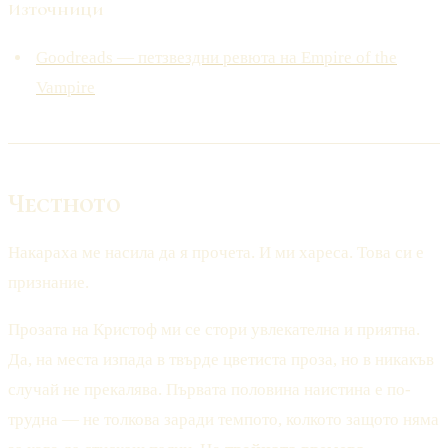
Източници
Goodreads — петзвездни ревюта на Empire of the
Vampire
Честното
Накараха ме насила да я прочета. И ми хареса. Това си е
признание.
Прозата на Кристоф ми се стори увлекателна и приятна.
Да, на места изпада в твърде цветиста проза, но в никакъв
случай не прекалява. Първата половина наистина е по-
трудна — не толкова заради темпото, колкото защото няма