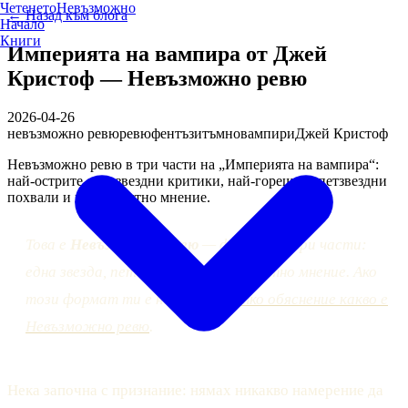
Четенето
Невъзможно
← Назад към блога
Начало
Книги
Империята на вампира от Джей
Кристоф — Невъзможно ревю
2026-04-26
невъзможно ревю
ревю
фентъзи
тъмно
вампири
Джей Кристоф
Невъзможно ревю в три части на „Империята на вампира“:
най-острите еднозвездни критики, най-горещите петзвездни
похвали и моето честно мнение.
Това е
Невъзможно ревю
— формат в три части:
една звезда, пет звезди и моето честно мнение. Ако
този формат ти е нов,
ето кратко обяснение какво е
Невъзможно ревю
.
Нека започна с признание: нямах никакво намерение да