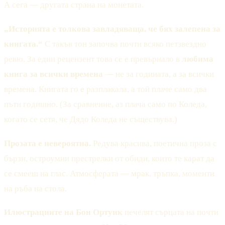
А сега — другата страна на монетата.
„Историята е толкова завладяваща, че бях залепена за
книгата.“
С такъв тон започва почти всяко петзвездно
ревю. За един рецензент това се е превърнало в
любима
книга за всички времена
— не за годината, а за всички
времена. Книгата го е разплакала, а той плаче само два
пъти годишно. (За сравнение, аз плача само по Коледа,
когато се сетя, че Дядо Коледа не съществува.)
Прозата е невероятна.
Редува красива, поетична проза с
бързи, остроумни престрелки от обиди, които те карат да
се смееш на глас. Атмосферата — мрак, тръпка, моменти
на ръба на стола.
Илюстрациите на Бон Ортуик
печелят сърцата на почти