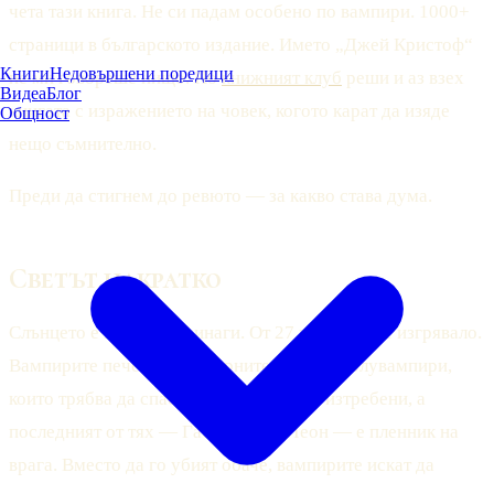
чета тази книга. Не си падам особено по вампири. 1000+
страници в българското издание. Името „Джей Кристоф“
Книги
Недовършени поредици
не ми говореше нищо. Но
книжният клуб
реши и аз взех
Видеа
Блог
книгата с изражението на човек, когото карат да изяде
Общност
нещо съмнително.
Преди да стигнем до ревюто — за какво става дума.
Светът накратко
Слънцето е залязло завинаги. От 27 години не е изгрявало.
Вампирите печелят. Сребърните светци (полувампири,
които трябва да спасят света) са почти изтребени, а
последният от тях — Габриел дьо Леон — е пленник на
врага. Вместо да го убият обаче, вампирите искат да