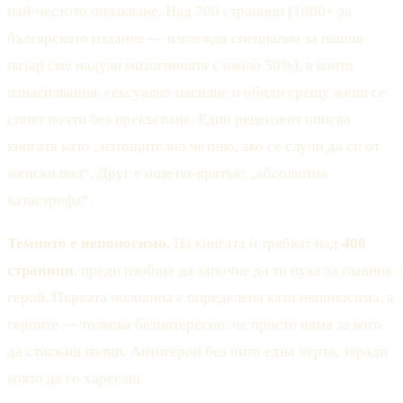
най-честото оплакване. Над 700 страници (1000+ за
българското издание — изглежда специално за нашия
пазар сме надули мизогинията с около 50%), в които
изнасилвания, сексуално насилие и обиди срещу жени се
сипят почти без прекъсване. Един рецензент описва
книгата като „изтощително четиво, ако се случи да си от
женски пол“. Друг е още по-кратък: „абсолютна
катастрофа“.
Темпото е непоносимо.
На книгата ѝ трябват над
400
страници
, преди изобщо да започне да ти пука за главния
герой. Първата половина е определена като непоносима, а
героите — толкова безинтересни, че просто няма за кого
да стискаш палци. Антигерой без нито една черта, заради
която да го харесаш.