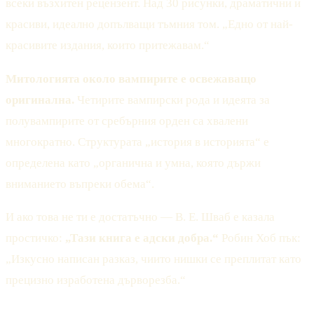
всеки възхитен рецензент. Над 30 рисунки, драматични и
красиви, идеално допълващи тъмния том. „Едно от най-
красивите издания, които притежавам.“
Митологията около вампирите е освежаващо
оригинална.
Четирите вампирски рода и идеята за
полувампирите от сребърния орден са хвалени
многократно. Структурата „история в историята“ е
определена като „органична и умна, която държи
вниманието въпреки обема“.
И ако това не ти е достатъчно — В. Е. Шваб е казала
простичко:
„Тази книга е адски добра.“
Робин Хоб пък:
„Изкусно написан разказ, чиито нишки се преплитат като
прецизно изработена дърворезба.“