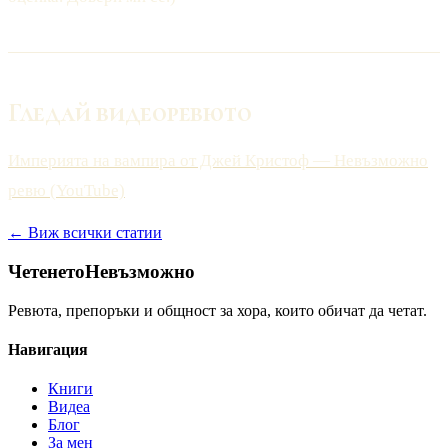
Гледай видеоревюто
Империята на вампира от Джей Кристоф — Невъзможно
ревю (YouTube)
← Виж всички статии
Четенето
Невъзможно
Ревюта, препоръки и общност за хора, които обичат да четат.
Навигация
Книги
Видеа
Блог
За мен