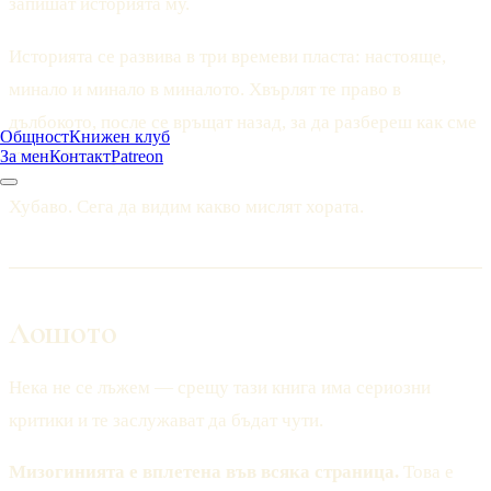
запишат историята му.
Историята се развива в три времеви пласта: настояще,
минало и минало в миналото. Хвърлят те право в
дълбокото, после се връщат назад, за да разбереш как сме
Общност
Книжен клуб
стигнали дотук.
За мен
Контакт
Patreon
Хубаво. Сега да видим какво мислят хората.
Лошото
Нека не се лъжем — срещу тази книга има сериозни
критики и те заслужават да бъдат чути.
Мизогинията е вплетена във всяка страница.
Това е