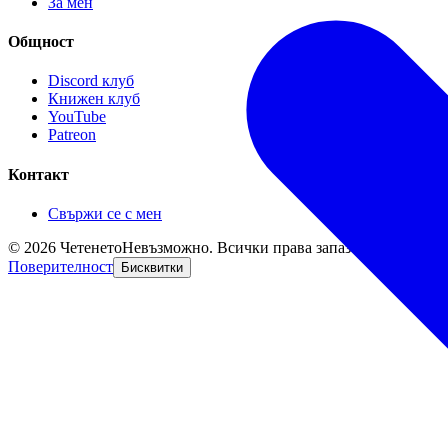
За мен
Общност
Discord клуб
Книжен клуб
YouTube
Patreon
Контакт
Свържи се с мен
©
2026
ЧетенетоНевъзможно. Всички права запазени.
Поверителност
Бисквитки