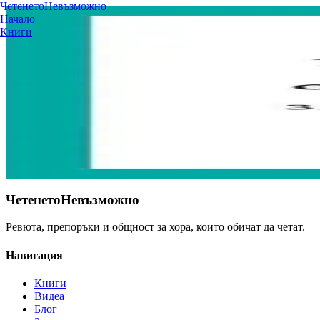
Четенето
Невъзможно
← Назад към книгите
Начало
Книги
За мишките и хората
Джон Стайнбек
★★★★★
художествена
класика
философска
тъмно
тежка
Класическата, покъртителна новела за двама работници и крехка
Купи от Ozone
← Виж всички книги
Четенето
Невъзможно
Ревюта, препоръки и общност за хора, които обичат да четат.
Навигация
Книги
Видеа
Блог