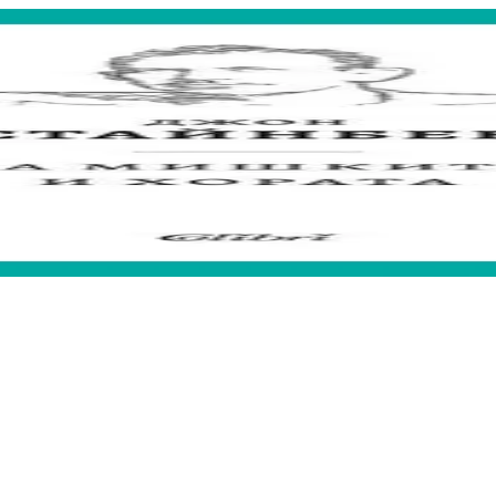
та им мечта за собствена земя.