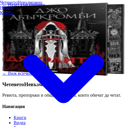
Четенето
Невъзможно
← Назад към книгите
Начало
Книги
Дяволите
Джо Абъркромби
★★★★★
художествена
фентъзи
тъмно
екшън
средно тежка
Мрачно, забавно и брутално приключение от майстора на
grimdark фентъзито.
Купи от Ozone
← Виж всички книги
Четенето
Невъзможно
Ревюта, препоръки и общност за хора, които обичат да четат.
Навигация
Книги
Видеа