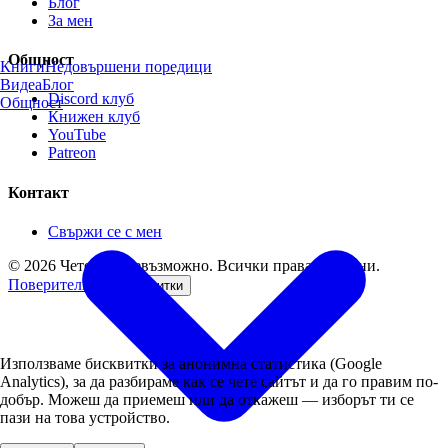
Блог
За мен
Общност
Книги
Недовършени поредици
Видеа
Блог
Discord клуб
Общност
Книжен клуб
YouTube
Patreon
Контакт
Свържи се с мен
©
2026
ЧетенетоНевъзможно. Всички права запазени.
Поверителност
Бисквитки
Използваме бисквитки за анонимна статистика (Google
Analytics), за да разбираме как се чете сайтът и да го правим по-
добър. Можеш да приемеш или да откажеш — изборът ти се
пази на това устройство.